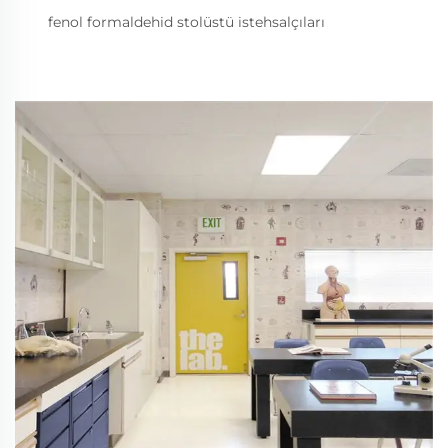
fenol formaldehid stolüstü istehsalçıları