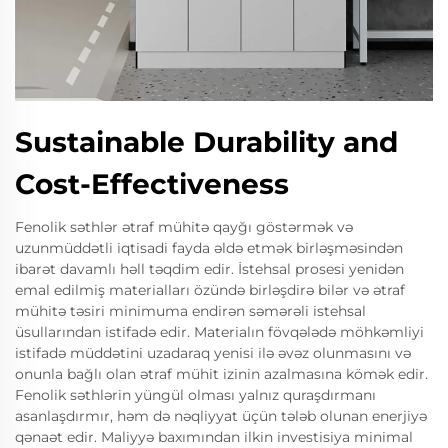
Sustainable Durability and
Cost-Effectiveness
Fenolik səthlər ətraf mühitə qayğı göstərmək və
uzunmüddətli iqtisadi fayda əldə etmək birləşməsindən
ibarət davamlı həll təqdim edir. İstehsal prosesi yenidən
emal edilmiş materialları özündə birləşdirə bilər və ətraf
mühitə təsiri minimuma endirən səmərəli istehsal
üsullarından istifadə edir. Materialın fövqələdə möhkəmliyi
istifadə müddətini uzadaraq yenisi ilə əvəz olunmasını və
onunla bağlı olan ətraf mühit izinin azalmasına kömək edir.
Fenolik səthlərin yüngül olması yalnız quraşdırmanı
asanlaşdırmır, həm də nəqliyyat üçün tələb olunan enerjiyə
qənaət edir. Maliyyə baxımından ilkin investisiya minimal