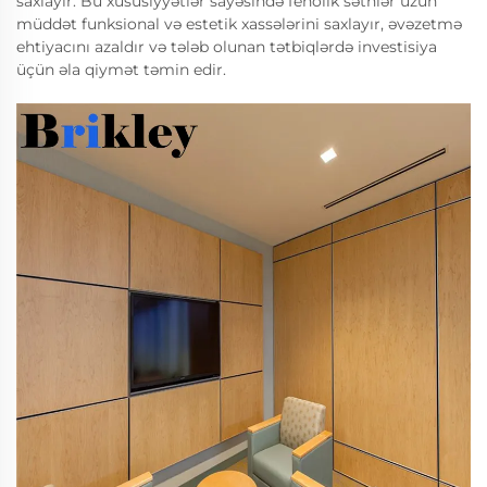
saxlayır. Bu xüsusiyyətlər sayəsində fenolik səthlər uzun
müddət funksional və estetik xassələrini saxlayır, əvəzetmə
ehtiyacını azaldır və tələb olunan tətbiqlərdə investisiya
üçün əla qiymət təmin edir.