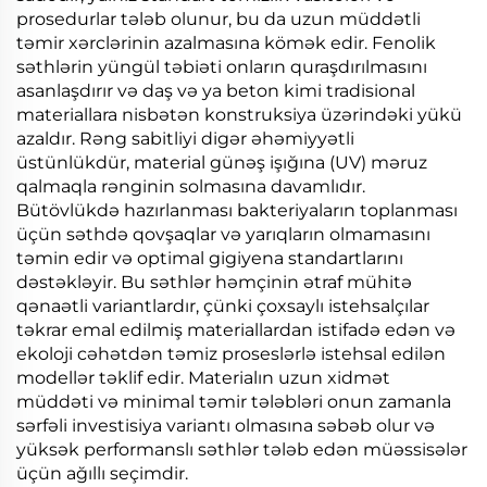
prosedurlar tələb olunur, bu da uzun müddətli
təmir xərclərinin azalmasına kömək edir. Fenolik
səthlərin yüngül təbiəti onların quraşdırılmasını
asanlaşdırır və daş və ya beton kimi tradisional
materiallara nisbətən konstruksiya üzərindəki yükü
azaldır. Rəng sabitliyi digər əhəmiyyətli
üstünlükdür, material günəş işığına (UV) məruz
qalmaqla rənginin solmasına davamlıdır.
Bütövlükdə hazırlanması bakteriyaların toplanması
üçün səthdə qovşaqlar və yarıqların olmamasını
təmin edir və optimal gigiyena standartlarını
dəstəkləyir. Bu səthlər həmçinin ətraf mühitə
qənaətli variantlardır, çünki çoxsaylı istehsalçılar
təkrar emal edilmiş materiallardan istifadə edən və
ekoloji cəhətdən təmiz proseslərlə istehsal edilən
modellər təklif edir. Materialın uzun xidmət
müddəti və minimal təmir tələbləri onun zamanla
sərfəli investisiya variantı olmasına səbəb olur və
yüksək performanslı səthlər tələb edən müəssisələr
üçün ağıllı seçimdir.