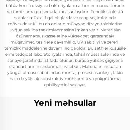
bütöv konstruksiyası bakteriyaların artımını maneə törədir
və təmizləmə prosedurlarını asanlaşdırır. Fenolik stolüstü
səthlər müxtəlif qalınlıqlarda və rəng seçimlərində
mövcuddur ki, bu da onların müəyyən dizayn tələblərinə
uyğun şəkildə tənzimlənməsinə imkan verir. Materialın
özünəməxsus xassələrinə yüksək xət qarşısındakı
müqavimət, təsirlərə davamlılıq, UV sabitliyi və zərərli
təmizlik maddələrinə davamlılıq daxildir. Bu səthlər xüsusilə
elmi tədqiqat laboratoriyalarında, təhsil müəssisələrində və
sənaye şəraitində istifadə olunur, burada yüksək gigiyena
standartlarının saxlanması vacibdir. Materialın nisbətən
yüngül olması səbəbindən montaj prosesi asanlaşır, lakin
hələ də yüksək konstruktiv möhkəmlik və yükgötürmə
qabiliyyətini saxlayır.
Yeni məhsullar