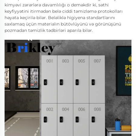
kimyəvi zərərlərə davamlılığı o deməkdir ki, səthi
keyfiyyətini itirmədən belə ciddi təmizləmə protokolları
həyata keçirilə bilər. Beləliklə higiyena standartlarını
saxlamaq üçün materialın bütövlüyünü və görünüşünü
pozmadan təmizlik tədbirləri aparıla bilər.