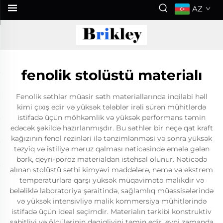
AZ
fenolik stolüstü materialı
Fenolik səthlər müasir səth materiallarında inqilabi həll
kimi çıxış edir və yüksək tələblər irəli sürən mühitlərdə
istifadə üçün möhkəmlik və yüksək performans təmin
edəcək şəkildə hazırlanmışdır. Bu səthlər bir neçə qat kraft
kağızının fenol rezinləri ilə tənzimlənməsi və sonra yüksək
təzyiq və istiliyə məruz qalması nəticəsində əmələ gələn
bərk, qeyri-poröz materialdan istehsal olunur. Nəticədə
alınan stolüstü səthi kimyəvi maddələrə, nəmə və ekstrem
temperaturlara qarşı yüksək müqavimətə malikdir və
beləliklə laboratoriya şəraitində, sağlamlıq müəssisələrində
və yüksək intensivliyə malik kommersiya mühitlərində
istifadə üçün ideal seçimdir. Materialın tərkibi konstruktiv
sabitliyi və ölçülərinin dəqiqliyini təmin edir, eyni zamanda