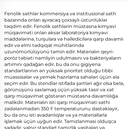
Fenolik səthlər kommersiya və institusional səth
bazarında onları ayıracaq çoxsaylı üstünlüklər
təqdim edir. Fenolik səthlərin müstəsna kimyəvi
müqaviməti onları əksər laboratoriya kimyəvi
maddələrinə, turşulara və həlledicilərə qarşı davamlı
edir və elmi tədqiqat mühitlərində
uzunömürlülüyünü təmin edir. Materialın qeyri-
poröz təbiəti nəmliyin udulmasını və bakteriyaların
artımını qadağan edir, bu da onu gigiyena
standartlarının ən yüksək prioritet olduğu tibbi
müəssisələr və yemək hazırlama sahələri üçün əla
seçim edir. Bu stendlər istifadə şərtləri ağır olsa belə,
görünüşünü saxlamaq üçün yüksək təsir və xət
qarşı müqavimət göstərən müstəsna davamlılığa
malikdir. Materialın isti qarşı müqaviməti səthi
zədələnmədən 350 F temperaturunu dəstəkləyir,
bu da onu isti avadanlıqlar və ya materiallarla
işləmək üçün uyğun edir. Təmizlənməsi olduqca
sadədir, yalnız standart təmizlik vasitələri və