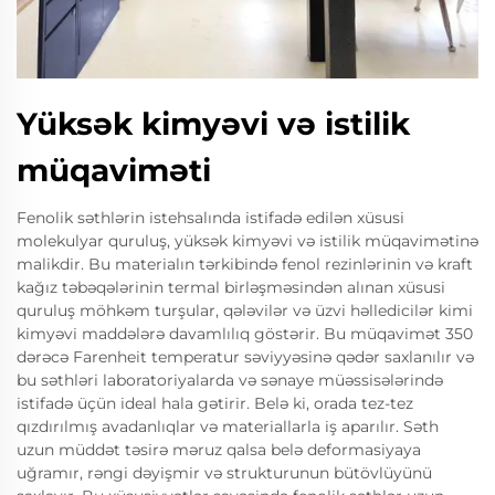
Yüksək kimyəvi və istilik
müqaviməti
Fenolik səthlərin istehsalında istifadə edilən xüsusi
molekulyar quruluş, yüksək kimyəvi və istilik müqavimətinə
malikdir. Bu materialın tərkibində fenol rezinlərinin və kraft
kağız təbəqələrinin termal birləşməsindən alınan xüsusi
quruluş möhkəm turşular, qələvilər və üzvi həlledicilər kimi
kimyəvi maddələrə davamlılıq göstərir. Bu müqavimət 350
dərəcə Farenheit temperatur səviyyəsinə qədər saxlanılır və
bu səthləri laboratoriyalarda və sənaye müəssisələrində
istifadə üçün ideal hala gətirir. Belə ki, orada tez-tez
qızdırılmış avadanlıqlar və materiallarla iş aparılır. Səth
uzun müddət təsirə məruz qalsa belə deformasiyaya
uğramır, rəngi dəyişmir və strukturunun bütövlüyünü