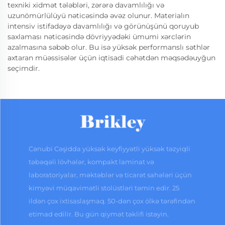
texniki xidmət tələbləri, zərərə davamlılığı və
uzunömürlülüyü nəticəsində əvəz olunur. Materialın
intensiv istifadəyə davamlılığı və görünüşünü qoruyub
saxlaması nəticəsində dövriyyədəki ümumi xərclərin
azalmasına səbəb olur. Bu isə yüksək performanslı səthlər
axtaran müəssisələr üçün iqtisadi cəhətdən məqsədəuyğun
seçimdir.
Cənubi Cəşidda yüksək keyfiyyətli yüksək təzyiqli
təbəqəli lövhələr, kompakt laminat və
laboratoriyalar, məktəblər və ticarət sahələri üçün
kimyəvi müqavimətli stolüstləri təmin edir. 25
ildən çox ixtisaslaşmaq. 50-dən çox ölkə tərəfindən
etimad edilir. Bu gün qiymət təklifi istəyin.