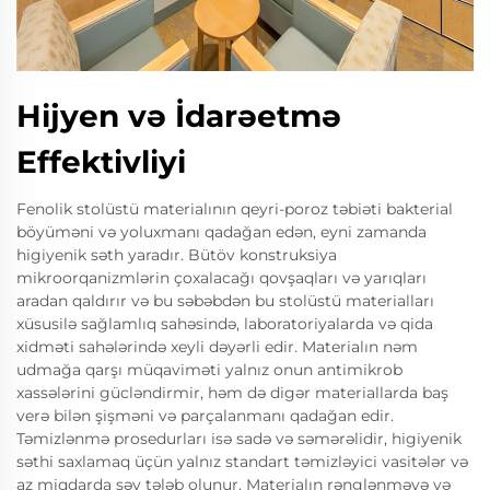
Hijyen və İdarəetmə
Effektivliyi
Fenolik stolüstü materialının qeyri-poroz təbiəti bakterial
böyüməni və yoluxmanı qadağan edən, eyni zamanda
higiyenik səth yaradır. Bütöv konstruksiya
mikroorqanizmlərin çoxalacağı qovşaqları və yarıqları
aradan qaldırır və bu səbəbdən bu stolüstü materialları
xüsusilə sağlamlıq sahəsində, laboratoriyalarda və qida
xidməti sahələrində xeyli dəyərli edir. Materialın nəm
udmağa qarşı müqaviməti yalnız onun antimikrob
xassələrini gücləndirmir, həm də digər materiallarda baş
verə bilən şişməni və parçalanmanı qadağan edir.
Təmizlənmə prosedurları isə sadə və səmərəlidir, higiyenik
səthi saxlamaq üçün yalnız standart təmizləyici vasitələr və
az miqdarda səy tələb olunur. Materialın rənglənməyə və