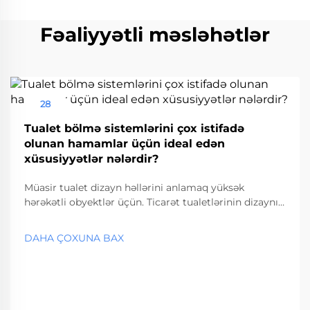
Fəaliyyətli məsləhətlər
28
Aug
Tualet bölmə sistemlərini çox istifadə
olunan hamamlar üçün ideal edən
xüsusiyyətlər nələrdir?
Müasir tualet dizayn həllərini anlamaq yüksək
hərəkətli obyektlər üçün. Ticarət tualetlərinin dizaynı
ilə bağlı yanaşmalar son illərdə əhəmiyyətli dərəcədə
inkişaf etmişdir və çoxhərəkətli obyektlərdə tualet
DAHA ÇOXUNA BAX
bölmə sistemləri əsas komponent kimi meydana çıxır.
Hava limanlarından... başlayaraq müxtəlif yerlər üçün
uyğun həllər.