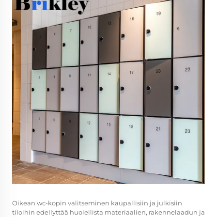
Oikean wc-kopin valitseminen kaupallisiin ja julkisiin
tiloihin edellyttää huolellista materiaalien, rakennelaadun ja