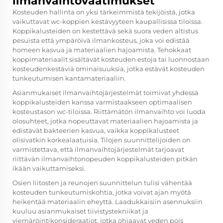
ilmanvaihtovaatimukset
Kosteuden hallinta on yksi tärkeimmistä tekijöistä, jotka
vaikuttavat wc-koppien kestävyyteen kaupallisissa tiloissa.
Koppikalusteiden on kestettävä sekä suora veden altistus
pesuista että ympäröivä ilmankosteus, joka voi edistää
homeen kasvua ja materiaalien hajoamista. Tehokkaat
koppimateriaalit sisältävät kosteuden estoja tai luonnostaan
kosteudenkestäviä ominaisuuksia, jotka estävät kosteuden
tunkeutumisen kantamateriaaliin.
Asianmukaiset ilmanvaihtojärjestelmät toimivat yhdessä
koppikalusteiden kanssa varmistaakseen optimaalisen
kosteustason wc-tiloissa. Riittämätön ilmanvaihto voi luoda
olosuhteet, jotka nopeuttavat materiaalien hajoamista ja
edistävät bakteerien kasvua, vaikka koppikalusteet
olisivatkin korkealaatuisia. Tilojen suunnittelijoiden on
varmistettava, että ilmanvaihtojärjestelmät tarjoavat
riittävän ilmanvaihtonopeuden koppikalusteiden pitkän
ikään vaikuttamiseksi.
Osien liitosten ja reunojen suunnittelun tulisi vähentää
kosteuden tunkeutumiskohtia, jotka voivat ajan myötä
heikentää materiaalin eheyttä. Laadukkaisiin asennuksiin
kuuluu asianmukaiset tiivistystekniikat ja
viemäröintikonsideraatiot, jotka ohjaavat veden pois