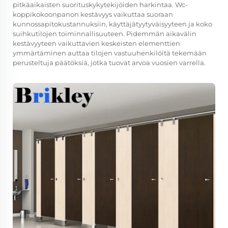
pitkäaikaisten suorituskykytekijöiden harkintaa. Wc-
koppikokoonpanon kestävyys vaikuttaa suoraan
kunnossapitokustannuksiin, käyttäjätyytyväisyyteen ja koko
suihkutilojen toiminnallisuuteen. Pidemmän aikavälin
kestävyyteen vaikuttavien keskeisten elementtien
ymmärtäminen auttaa tilojen vastuuhenkilöitä tekemään
perusteltuja päätöksiä, jotka tuovat arvoa vuosien varrella.