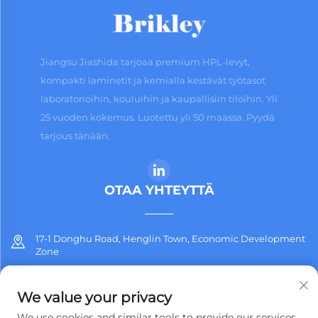
Jiangsu Jiashida tarjoaa premium HPL-levyt,
kompakti laminetit ja kemialla kestävät työtasot
laboratorioihin, kouluihin ja kaupallisiin tiloihin. Yli
25 vuoden kokemus. Luotettu yli 50 maassa. Pyydä
tarjous tänään.
OTAA YHTEYTTÄ
17-1 Donghu Road, Henglin Town, Economic Development
Zone
+86-13912311254
We value your privacy
[email protected]
We use cookies and similar tools to provide our services.