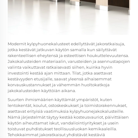
Modernit kylpyhuonekalusteet edellyttävät jakoratkaisuja,
jotka kestävät jatkuvan käytön samalla kun säilyttävät
rakenteellisen eheytensä ja esteettisen houkuttelevuutensa.
Jakokalusteiden materiaalin, varusteiden ja asennustapojen
valinta vaikuttavat ratkaisevasti siihen, kuinka hyvin
investointi kestää ajan mittaan. Tilat, jotka asettavat
kestävyyden etusijalle, saavat yleensä alhaisemmat
korvauskustannukset ja vähemmän huoltokatkoja
jakokalusteiden käyttöiän aikana.
Suurten ihmismäärien käyttämät ympäristöt, kuten
lentokentät, koulut, ostoskeskukset ja toimistorakennukset,
asettavat erityisiä vaatimuksia kylpyhuonejakokalusteille.
Nämä järjestelmät täytyy kestää kosteusvauriot, päivittäisen
käytön aiheuttamat iskut, vandaliointiyritykset ja usein
toistuvat puhdistukset teollisuusluokan kemikaaleilla.
Tehokkaimmat jakoratkaisut yhdistävät kestäviä