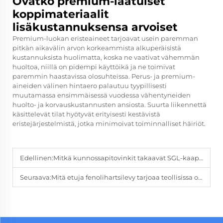
Ovatko premium-laatuiset
koppimateriaalit
lisäkustannuksensa arvoiset
Premium-luokan eristeaineet tarjoavat usein paremman
pitkän aikavälin arvon korkeammista alkuperäisistä
kustannuksista huolimatta, koska ne vaativat vähemmän
huoltoa, niillä on pidempi käyttöikä ja ne toimivat
paremmin haastavissa olosuhteissa. Perus- ja premium-
aineiden välinen hintaero palautuu tyypillisesti
muutamassa ensimmäisessä vuodessa vähentyneiden
huolto- ja korvauskustannusten ansiosta. Suurta liikennettä
käsittelevät tilat hyötyvät erityisesti kestävistä
eristejärjestelmistä, jotka minimoivat toiminnalliset häiriöt.
Edellinen:
Mitkä kunnossapitovinkit takaavat SGL-kaapin kestävyyden arjessa?
Seuraava:
Mitä etuja fenolihartsilevy tarjoaa teollisissa olosuhteissa?