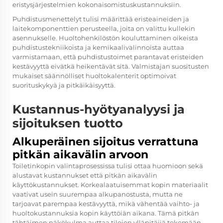
eristysjärjestelmien kokonaisomistuskustannuksiin.
Puhdistusmenettelyt tulisi määrittää eristeaineiden ja
laitekomponenttien perusteella, joita on valittu kullekin
asennukselle. Huoltohenkilöstön kouluttaminen oikeista
puhdistustekniikoista ja kemikaalivalinnoista auttaa
varmistamaan, että puhdistustoimet parantavat eristeiden
kestävyyttä eivätkä heikentävät sitä. Valmistajan suositusten
mukaiset säännölliset huoltokalenterit optimoivat
suorituskykyä ja pitkäikäisyyttä.
Kustannus-hyötyanalyysi ja
sijoituksen tuotto
Alkuperäinen sijoitus verrattuna
pitkän aikavälin arvoon
Toiletinkopin valintaprosessissa tulisi ottaa huomioon sekä
alustavat kustannukset että pitkän aikavälin
käyttökustannukset. Korkealaatuisemmat kopin materiaalit
vaativat usein suurempaa alkupanostusta, mutta ne
tarjoavat parempaa kestävyyttä, mikä vähentää vaihto- ja
huoltokustannuksia kopin käyttöiän aikana. Tämä pitkän
tähtäimen näkökulma auttaa tilojen ylläpitäjiä tekemään