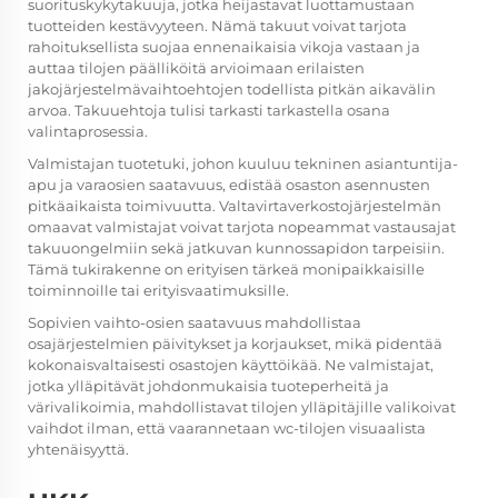
suorituskykytakuuja, jotka heijastavat luottamustaan
tuotteiden kestävyyteen. Nämä takuut voivat tarjota
rahoituksellista suojaa ennenaikaisia vikoja vastaan ja
auttaa tilojen päälliköitä arvioimaan erilaisten
jakojärjestelmävaihtoehtojen todellista pitkän aikavälin
arvoa. Takuuehtoja tulisi tarkasti tarkastella osana
valintaprosessia.
Valmistajan tuotetuki, johon kuuluu tekninen asiantuntija-
apu ja varaosien saatavuus, edistää osaston asennusten
pitkäaikaista toimivuutta. Valtavirtaverkostojärjestelmän
omaavat valmistajat voivat tarjota nopeammat vastausajat
takuuongelmiin sekä jatkuvan kunnossapidon tarpeisiin.
Tämä tukirakenne on erityisen tärkeä monipaikkaisille
toiminnoille tai erityisvaatimuksille.
Sopivien vaihto-osien saatavuus mahdollistaa
osajärjestelmien päivitykset ja korjaukset, mikä pidentää
kokonaisvaltaisesti osastojen käyttöikää. Ne valmistajat,
jotka ylläpitävät johdonmukaisia tuoteperheitä ja
värivalikoimia, mahdollistavat tilojen ylläpitäjille valikoivat
vaihdot ilman, että vaarannetaan wc-tilojen visuaalista
yhtenäisyyttä.