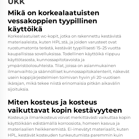
UKK
Mikä on korkealaatuisten
vessakoppien tyypillinen
käyttöikä
Korkealaatuiset wc-kopit, jotka on rakennettu kestävistä
materiaaleista, kuten HPL:stä, ja joiden varusteet ovat
ruostumatonta terästä, kestävät tyypillisesti 15–25 vuotta
kaupallisissa sovelluksissa. Todellinen käyttöikä riippuu
käyttötasosta, kunnossapitotavoista ja
ympäristöolosuhteista. Tilat, joissa on asianmukainen
ilmanvaihto ja säännölliset kunnossapitokalenterit, näkevät
usein koppijärjestelmien toimivan hyvin yli 20-vuotisen
ikärajan, mikä tekee niistä erinomaisia pitkän aikavälin
sijoituksia.
Miten kosteus ja kosteus
vaikuttavat kopin kestävyyteen
Kosteus ja ilmankosteus voivat merkittävästi vaikuttaa kopin
käyttöikään edistämällä korroosiota, homeen kasvua ja
materiaalien heikkenemistä. Ei-imevätyt materiaalit, kuten
HPL, kestävät kosteuden tunkeutumista paremmin kuin