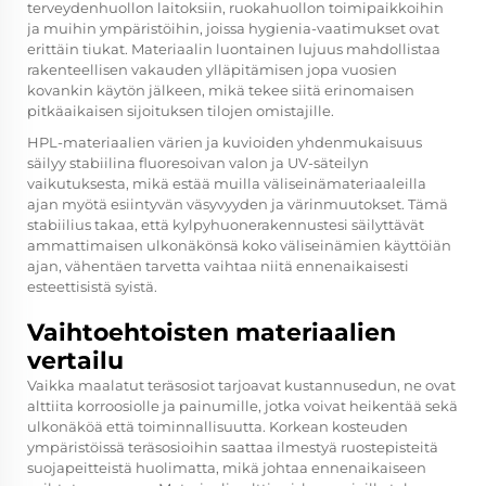
terveydenhuollon laitoksiin, ruokahuollon toimipaikkoihin
ja muihin ympäristöihin, joissa hygienia-vaatimukset ovat
erittäin tiukat. Materiaalin luontainen lujuus mahdollistaa
rakenteellisen vakauden ylläpitämisen jopa vuosien
kovankin käytön jälkeen, mikä tekee siitä erinomaisen
pitkäaikaisen sijoituksen tilojen omistajille.
HPL-materiaalien värien ja kuvioiden yhdenmukaisuus
säilyy stabiilina fluoresoivan valon ja UV-säteilyn
vaikutuksesta, mikä estää muilla väliseinämateriaaleilla
ajan myötä esiintyvän väsyvyyden ja värinmuutokset. Tämä
stabiilius takaa, että kylpyhuonerakennustesi säilyttävät
ammattimaisen ulkonäkönsä koko väliseinämien käyttöiän
ajan, vähentäen tarvetta vaihtaa niitä ennenaikaisesti
esteettisistä syistä.
Vaihtoehtoisten materiaalien
vertailu
Vaikka maalatut teräsosiot tarjoavat kustannusedun, ne ovat
alttiita korroosiolle ja painumille, jotka voivat heikentää sekä
ulkonäköä että toiminnallisuutta. Korkean kosteuden
ympäristöissä teräsosioihin saattaa ilmestyä ruostepisteitä
suojapeitteistä huolimatta, mikä johtaa ennenaikaiseen