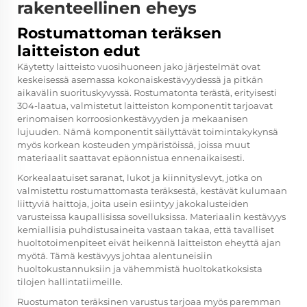
rakenteellinen eheys
Rostumattoman teräksen
laitteiston edut
Käytetty laitteisto
vuosihuoneen jako
järjestelmät ovat
keskeisessä asemassa kokonaiskestävyydessä ja pitkän
aikavälin suorituskyvyssä. Rostumatonta terästä, erityisesti
304-laatua, valmistetut laitteiston komponentit tarjoavat
erinomaisen korroosionkestävyyden ja mekaanisen
lujuuden. Nämä komponentit säilyttävät toimintakykynsä
myös korkean kosteuden ympäristöissä, joissa muut
materiaalit saattavat epäonnistua ennenaikaisesti.
Korkealaatuiset saranat, lukot ja kiinnityslevyt, jotka on
valmistettu rostumattomasta teräksestä, kestävät kulumaan
liittyviä haittoja, joita usein esiintyy jakokalusteiden
varusteissa kaupallisissa sovelluksissa. Materiaalin kestävyys
kemiallisia puhdistusaineita vastaan takaa, että tavalliset
huoltotoimenpiteet eivät heikennä laitteiston eheyttä ajan
myötä. Tämä kestävyys johtaa alentuneisiin
huoltokustannuksiin ja vähemmistä huoltokatkoksista
tilojen hallintatiimeille.
Ruostumaton teräksinen varustus tarjoaa myös paremman