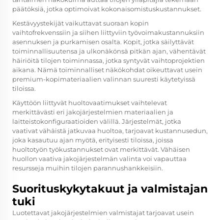
päätöksiä, jotka optimoivat kokonaisomistuskustannukset.
Kestävyystekijät vaikuttavat suoraan kopin
vaihtofrekvenssiin ja siihen liittyviin työvoimakustannuksiin
asennuksen ja purkamisen osalta. Kopit, jotka säilyttävät
toiminnallisuutensa ja ulkonäkönsä pitkän ajan, vähentävät
häiriöitä tilojen toiminnassa, jotka syntyvät vaihtoprojektien
aikana. Nämä toiminnalliset näkökohdat oikeuttavat usein
premium-kopimateriaalien valinnan suuresti käytetyissä
tiloissa.
Käyttöön liittyvät huoltovaatimukset vaihtelevat
merkittävästi eri jakojärjestelmien materiaalien ja
laitteistokonfiguraatioiden välillä. Järjestelmät, jotka
vaativat vähäistä jatkuvaa huoltoa, tarjoavat kustannusedun,
joka kasautuu ajan myötä, erityisesti tiloissa, joissa
huoltotyön työkustannukset ovat merkittävät. Vähäisen
huollon vaativa jakojärjestelmän valinta voi vapauttaa
resursseja muihin tilojen parannushankkeisiin.
Suorituskykytakuut ja valmistajan
tuki
Luotettavat jakojärjestelmien valmistajat tarjoavat usein