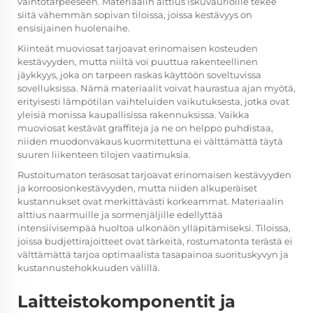
vaihtotarpeeseen. Materiaalin alttius iskuvaurioille tekee
siitä vähemmän sopivan tiloissa, joissa kestävyys on
ensisijainen huolenaihe.
Kiinteät muoviosat tarjoavat erinomaisen kosteuden
kestävyyden, mutta niiltä voi puuttua rakenteellinen
jäykkyys, joka on tarpeen raskas käyttöön soveltuvissa
sovelluksissa. Nämä materiaalit voivat haurastua ajan myötä,
erityisesti lämpötilan vaihteluiden vaikutuksesta, jotka ovat
yleisiä monissa kaupallisissa rakennuksissa. Vaikka
muoviosat kestävät graffiteja ja ne on helppo puhdistaa,
niiden muodonvakaus kuormitettuna ei välttämättä täytä
suuren liikenteen tilojen vaatimuksia.
Rustoitumaton teräsosat tarjoavat erinomaisen kestävyyden
ja korroosionkestävyyden, mutta niiden alkuperäiset
kustannukset ovat merkittävästi korkeammat. Materiaalin
alttius naarmuille ja sormenjäljille edellyttää
intensiivisempää huoltoa ulkonäön ylläpitämiseksi. Tiloissa,
joissa budjettirajoitteet ovat tärkeitä, rostumatonta terästä ei
välttämättä tarjoa optimaalista tasapainoa suorituskyvyn ja
kustannustehokkuuden välillä.
Laitteistokomponentit ja