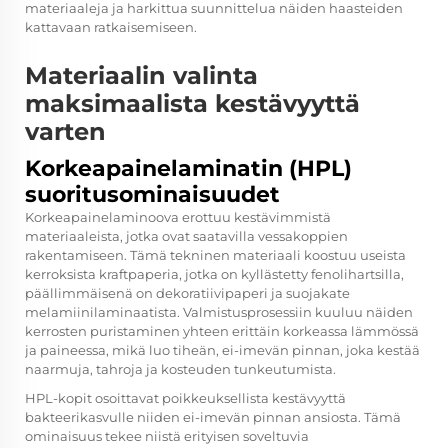
materiaaleja ja harkittua suunnittelua näiden haasteiden
kattavaan ratkaisemiseen.
Materiaalin valinta
maksimaalista kestävyyttä
varten
Korkeapainelaminatin (HPL)
suoritusominaisuudet
Korkeapainelaminoova erottuu kestävimmistä
materiaaleista, jotka ovat saatavilla vessakoppien
rakentamiseen. Tämä tekninen materiaali koostuu useista
kerroksista kraftpaperia, jotka on kyllästetty fenolihartsilla,
päällimmäisenä on dekoratiivipaperi ja suojakate
melamiinilaminaatista. Valmistusprosessiin kuuluu näiden
kerrosten puristaminen yhteen erittäin korkeassa lämmössä
ja paineessa, mikä luo tiheän, ei-imevän pinnan, joka kestää
naarmuja, tahroja ja kosteuden tunkeutumista.
HPL-kopit osoittavat poikkeuksellista kestävyyttä
bakteerikasvulle niiden ei-imevän pinnan ansiosta. Tämä
ominaisuus tekee niistä erityisen soveltuvia