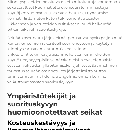
Kiinnityspisteiden on oltava oikein mitoitettuja kantamaan
sekä staattiset kuormat että ovensuun toiminnasta ja
käyttäjien vuorovaikutuksesta aiheutuvat dynaamiset
voimat. Riittämätön katon tuki voi johtaa osaston
liikkeeseen ja varusteiden rasitukseen, mikä heikentää
pitkän aikavälin suorituskykyä.
Seinään asennetut järjestelmät perustuvat hyvin paljon niitä
kantavien seinien rakenteelliseen eheyteen ja käytetyn
kiinnitysvarusteen laatuun. Oikeat seinän
ankkurointitekniikat ja asianmukaisten kiinnikkeiden
käyttö tietyntyyppisiin seinärakenteisiin ovat olennaisia
osaston vakauden ylläpitämiseksi ajallisesti. Säännöllinen
tarkastus seinään asennetuista järjestelmistä auttaa
tunnistamaan mahdollisia ongelmia ennen kuin ne
vaikuttavat osaston suorituskykyyn.
Ympäristötekijät ja
suorituskyvyn
huomioonotettavat seikat
Kosteuskestävyys ja