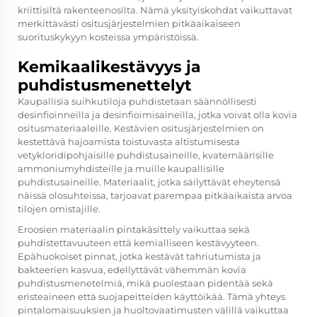
kriittisiltä rakenteenosilta. Nämä yksityiskohdat vaikuttavat
merkittävästi ositusjärjestelmien pitkäaikaiseen
suorituskykyyn kosteissa ympäristöissä.
Kemikaalikestävyys ja
puhdistusmenettelyt
Kaupallisia suihkutiloja puhdistetaan säännöllisesti
desinfioinneilla ja desinfioimisaineilla, jotka voivat olla kovia
ositusmateriaaleille. Kestävien ositusjärjestelmien on
kestettävä hajoamista toistuvasta altistumisesta
vetykloridipohjaisille puhdistusaineille, kvaternäärisille
ammoniumyhdisteille ja muille kaupallisille
puhdistusaineille. Materiaalit, jotka säilyttävät eheytensä
näissä olosuhteissa, tarjoavat parempaa pitkäaikaista arvoa
tilojen omistajille.
Eroosien materiaalin pintakäsittely vaikuttaa sekä
puhdistettavuuteen että kemialliseen kestävyyteen.
Epähuokoiset pinnat, jotka kestävät tahriutumista ja
bakteerien kasvua, edellyttävät vähemmän kovia
puhdistusmenetelmiä, mikä puolestaan pidentää sekä
eristeaineen että suojapeitteiden käyttöikää. Tämä yhteys
pintalomaisuuksien ja huoltovaatimusten välillä vaikuttaa