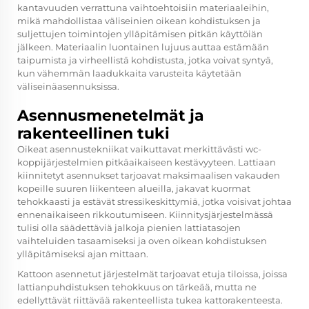
kantavuuden verrattuna vaihtoehtoisiin materiaaleihin,
mikä mahdollistaa väliseinien oikean kohdistuksen ja
suljettujen toimintojen ylläpitämisen pitkän käyttöiän
jälkeen. Materiaalin luontainen lujuus auttaa estämään
taipumista ja virheellistä kohdistusta, jotka voivat syntyä,
kun vähemmän laadukkaita varusteita käytetään
väliseinäasennuksissa.
Asennusmenetelmät ja
rakenteellinen tuki
Oikeat asennustekniikat vaikuttavat merkittävästi wc-
koppijärjestelmien pitkäaikaiseen kestävyyteen. Lattiaan
kiinnitetyt asennukset tarjoavat maksimaalisen vakauden
kopeille suuren liikenteen alueilla, jakavat kuormat
tehokkaasti ja estävät stressikeskittymiä, jotka voisivat johtaa
ennenaikaiseen rikkoutumiseen. Kiinnitysjärjestelmässä
tulisi olla säädettäviä jalkoja pienien lattiatasojen
vaihteluiden tasaamiseksi ja oven oikean kohdistuksen
ylläpitämiseksi ajan mittaan.
Kattoon asennetut järjestelmät tarjoavat etuja tiloissa, joissa
lattianpuhdistuksen tehokkuus on tärkeää, mutta ne
edellyttävät riittävää rakenteellista tukea kattorakenteesta.