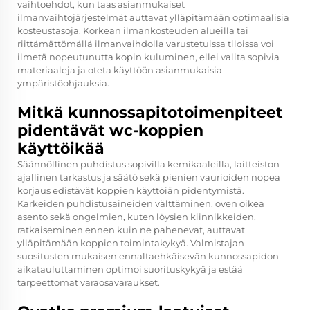
vaihtoehdot, kun taas asianmukaiset
ilmanvaihtojärjestelmät auttavat ylläpitämään optimaalisia
kosteustasoja. Korkean ilmankosteuden alueilla tai
riittämättömällä ilmanvaihdolla varustetuissa tiloissa voi
ilmetä nopeutunutta kopin kuluminen, ellei valita sopivia
materiaaleja ja oteta käyttöön asianmukaisia
ympäristöohjauksia.
Mitkä kunnossapitotoimenpiteet
pidentävät wc-koppien
käyttöikää
Säännöllinen puhdistus sopivilla kemikaaleilla, laitteiston
ajallinen tarkastus ja säätö sekä pienien vaurioiden nopea
korjaus edistävät koppien käyttöiän pidentymistä.
Karkeiden puhdistusaineiden välttäminen, oven oikea
asento sekä ongelmien, kuten löysien kiinnikkeiden,
ratkaiseminen ennen kuin ne pahenevat, auttavat
ylläpitämään koppien toimintakykyä. Valmistajan
suositusten mukaisen ennaltaehkäisevän kunnossapidon
aikatauluttaminen optimoi suorituskykyä ja estää
tarpeettomat varaosavaraukset.