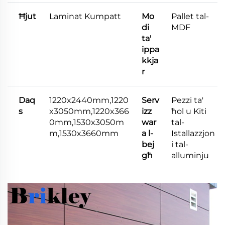
Ħjut
Laminat Kumpatt
Mo
Pallet tal-
di
MDF
ta'
ippa
kkja
r
Daq
1220x2440mm,1220
Serv
Pezzi ta'
s
x3050mm,1220x366
izz
ħol u Kiti
0mm,1530x3050m
war
tal-
m,1530x3660mm
a l-
Istallazzjon
bej
i tal-
għ
alluminju