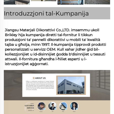
Introduzzjoni tal-Kumpanija
Jiangsu Materjali Dikorattivi Co.,LTD. imsemmu ukoll 
Brikley hija kumpanija diretti tal-fornitur li tikkun 
produzzjoni ta' pannelli dikorattivi u mobili ta' kwalità 
tajba u għolja, minn 1997. Il-kumpanija tipprovdi prodotti 
personalizzati u servizz OEM. Kull xahar jidher ġid bil-
kollezzjonijiet u id-disinnijiet ġodda b'disinnijiet u tessuti 
attwali. Il-fornitura għandha l-ħiliet esperti u l-
istruzzjonijiet aġġornati. 