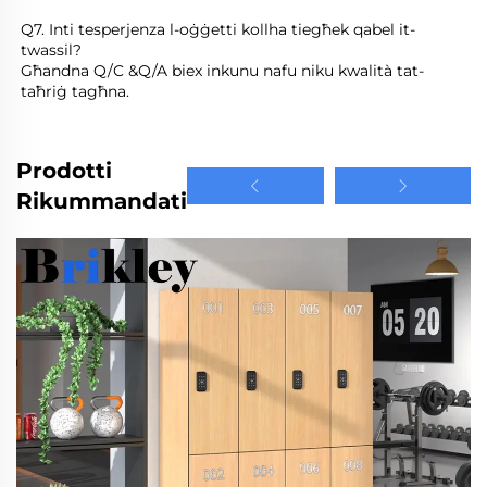
Q7. Inti tesperjenza l-oġġetti kollha tiegħek qabel it-
twassil? 
Għandna Q/C &Q/A biex inkunu nafu niku kwalità tat-
taħriġ tagħna. 
Prodotti
Rikummandati