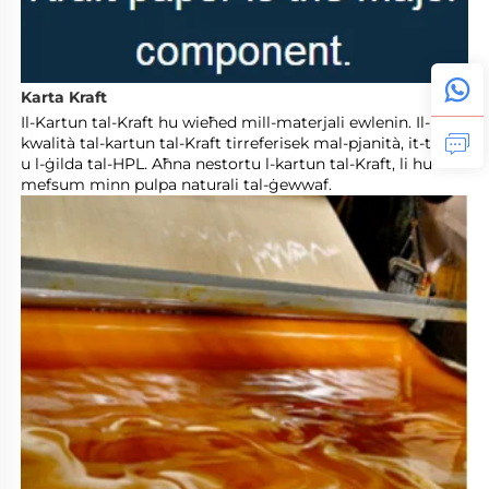
Karta Kraft 
Il-Kartun tal-Kraft hu wieħed mill-materjali ewlenin. Il-
kwalità tal-kartun tal-Kraft tirreferisek mal-pjanità, it-thikk 
u l-ġilda tal-HPL. Aħna nestortu l-kartun tal-Kraft, li hu 
mefsum minn pulpa naturali tal-ġewwaf. 