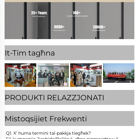
It-Tim tagħna
PRODUKTI RELAZZJONATI
Mistoqsijiet Frekwenti
Q1. X’ huma termini tal-pakkja tiegħek? 