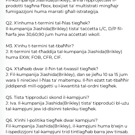
Fil-kumpanija Jiashida(Brikley), aħna nipprojettaw il-
prodotti tagħna f'box, boxijiet ta' multistrati mingħajr 
fumigazzjoni huma marrati għall-istrateġija. 
Q2. X'inhuma t-termini tal-ħlas tiegħek? 
Il-kumpanija Jiashida(Brikley) tista' taċċetta L/C, D/P fil-
ħarfa jew 30,60,90 jum huma aċċettati wkoll. 
M3. X'inhu t-termini tat-tbaħħir? 
J: It-termini tat-tħaddija tal-kumpanija Jiashida(Brikley) 
huma EXW, FOB, CFR, CIF. 
Q4. X'taħseb dwar il-ħin tat-twassil tiegħek? 
J: Fil-kumpanija Jiashida(Brikley), dan se jieħu 10 sa 15 jum 
wara li nireċievi l-ħlas ta' maltempu. Il-ħin eżatt tat-tbaħħir 
jiddipendi mill-oġġetti u l-kwantità tal-ordni tiegħek. 
Q5. Tista 'tipproduċi skond il-kampjuni? 
J: Iva. Il-kumpanija Jiashida(Brikley) tista' tipproduċi bl-użu 
tal-kampjuni jew id-disinni tekniku tiegħek. 
Q6. X'inhi l-politika tiegħek dwar kampjuni? 
Fil-kumpanija Jiashida(Brikley), il-kampjuni huma b'xejn u 
l-ispedizzjoni tal-kampjuni trid tintlagħab barra jew tinsab. 