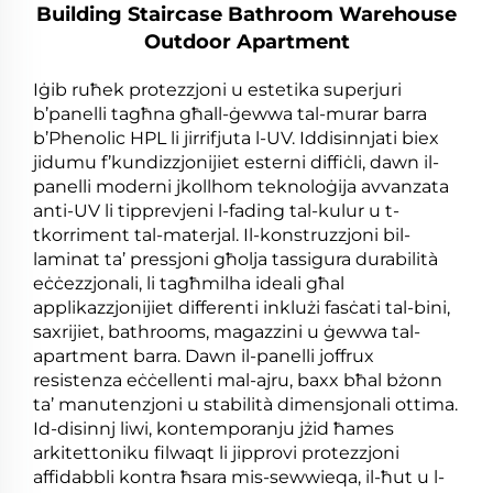
Building Staircase Bathroom Warehouse
Outdoor Apartment
Iġib ruħek protezzjoni u estetika superjuri
b’panelli tagħna għall-ġewwa tal-murar barra
b’Phenolic HPL li jirrifjuta l-UV. Iddisinnjati biex
jidumu f’kundizzjonijiet esterni diffiċli, dawn il-
panelli moderni jkollhom teknoloġija avvanzata
anti-UV li tipprevjeni l-fading tal-kulur u t-
tkorriment tal-materjal. Il-konstruzzjoni bil-
laminat ta’ pressjoni għolja tassigura durabilità
eċċezzjonali, li tagħmilha ideali għal
applikazzjonijiet differenti inklużi fasċati tal-bini,
saxrijiet, bathrooms, magazzini u ġewwa tal-
apartment barra. Dawn il-panelli joffrux
resistenza eċċellenti mal-ajru, baxx bħal bżonn
ta’ manutenzjoni u stabilità dimensjonali ottima.
Id-disinnj liwi, kontemporanju jżid ħames
arkitettoniku filwaqt li jipprovi protezzjoni
affidabbli kontra ħsara mis-sewwieqa, il-ħut u l-