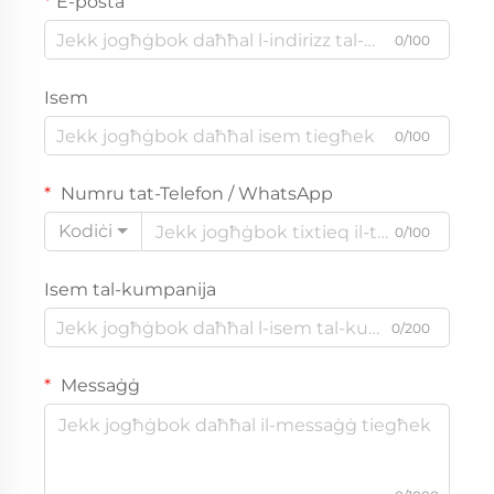
E-posta
0/100
Isem
0/100
Numru tat-Telefon / WhatsApp
Kodiċi
0/100
Isem tal-kumpanija
0/200
Messaġġ