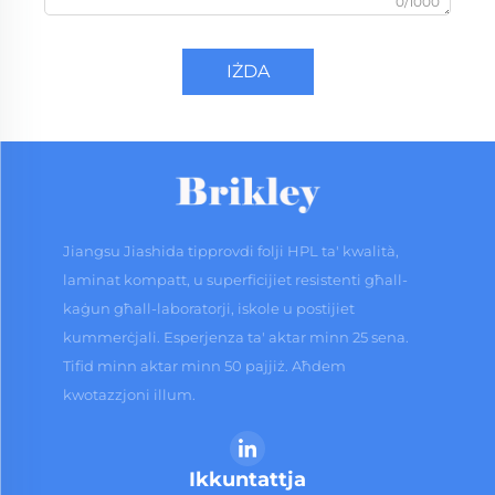
0/1000
IŻDA
Jiangsu Jiashida tipprovdi folji HPL ta' kwalità,
laminat kompatt, u superficijiet resistenti għall-
kaġun għall-laboratorji, iskole u postijiet
kummerċjali. Esperjenza ta' aktar minn 25 sena.
Tifid minn aktar minn 50 pajjiż. Aħdem
kwotazzjoni illum.
Ikkuntattja