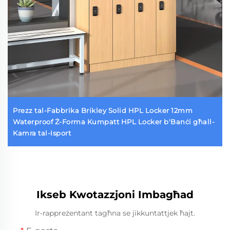
Prezz tal-Fabbrika Brikley Solid HPL Locker 12mm
Waterproof Ż-Forma Kumpatt HPL Locker b'Banċi għall-
Kamra tal-Isport
Ikseb Kwotazzjoni Imbagħad
Ir-rappreżentant tagħna se jikkuntattjek ħajt.