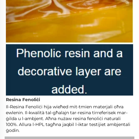
Resina Fenoliċi 
Il-Resina Fenoliċi hija wieħed mit-tmien materjali oħra 
ewlenin. Il-kwalità tal-għalajn tar-resina tirreferisek mar-
ġilda u l-ambjent. Aħna nużaw resina fenoliċi naturali 
100%. Allura l-HPL tagħna jaqbil l-iktar testijiet ambjentali 
ġodin. 