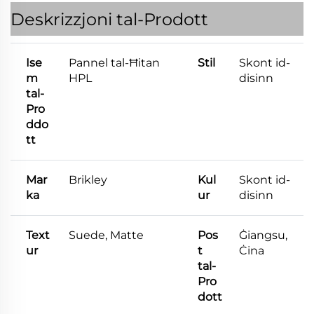
Deskrizzjoni tal-Prodott
Ise
Pannel tal-Ħitan
Stil
Skont id-
m
HPL
disinn
tal-
Pro
ddo
tt
Mar
Brikley
Kul
Skont id-
ka
ur
disinn
Text
Suede, Matte
Pos
Ġiangsu,
ur
t
Ċina
tal-
Pro
dott