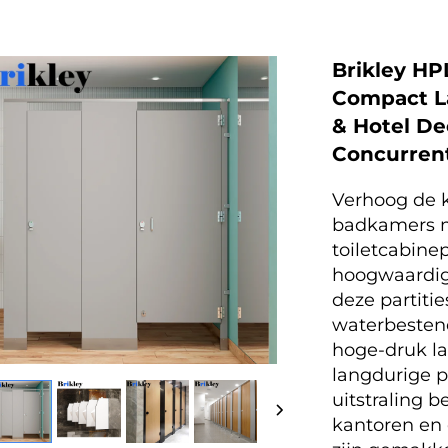
Brikley HP
Compact La
& Hotel De
Concurrent
Verhoog de 
badkamers 
toiletcabine
hoogwaardig
deze partiti
waterbesten
hoge-druk la
langdurige pr
uitstraling b
kantoren en 