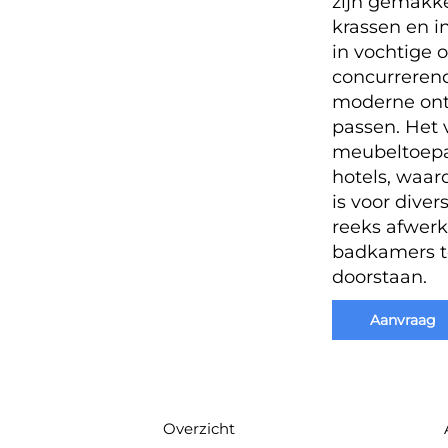
zijn gemakke
krassen en i
in vochtige
concurrerend
moderne ontw
passen. Het v
meubeltoepa
hotels, waar
is voor dive
reeks afwerk
badkamers te
doorstaan.
Aanvraag
Overzicht