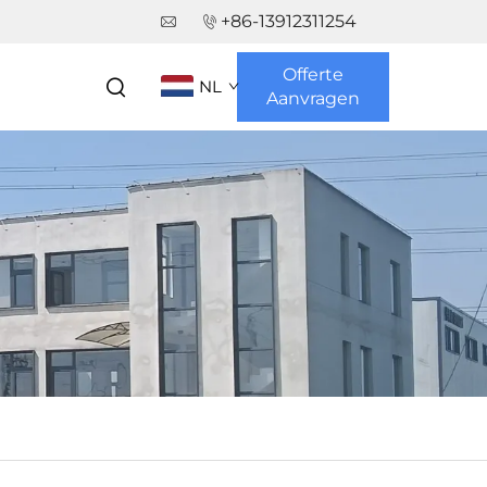
+86-13912311254
Offerte
NL
Aanvragen