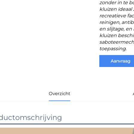
zonder in te b
kluizen ideaal
recreatieve fac
reinigen, anti
en slijtage, e
kluizen beschi
saboteermecha
toepassing.
Aanvraag
Overzicht
ductomschrijving