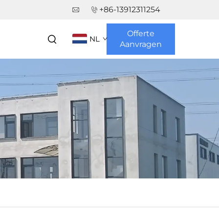
+86-13912311254
Offerte
NL
Aanvragen