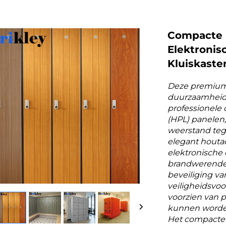
Compacte 
Elektronis
Kluiskaste
Deze premium
duurzaamheid,
professionele
(HPL) panelen,
weerstand tege
elegant houta
elektronische
brandwerende
beveiliging va
veiligheidsvoo
voorzien van 
kunnen worden
Het compacte 