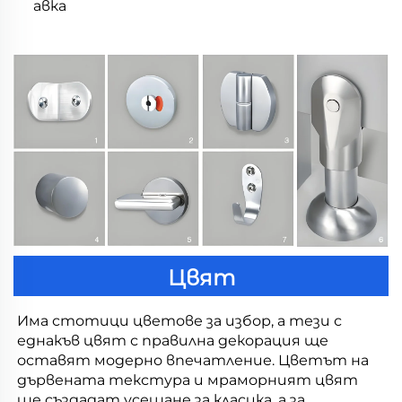
авка
Цвят
Има стотици цветове за избор, а тези с 
еднакъв цвят с правилна декорация ще 
оставят модерно впечатление. Цветът на 
дървената текстура и мраморният цвят 
ще създадат усещане за класика, а за 