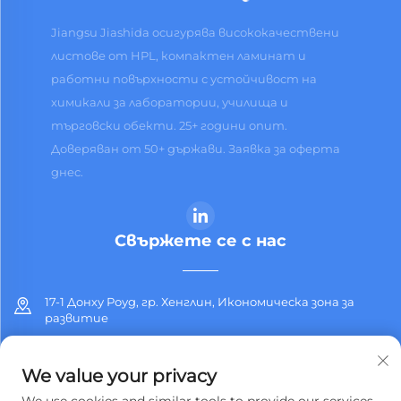
Jiangsu Jiashida осигурява висококачествени
листове от HPL, компактен ламинат и
работни повърхности с устойчивост на
химикали за лаборатории, училища и
търговски обекти. 25+ години опит.
Доверяван от 50+ държави. Заявка за оферта
днес.
Свържете се с нас
17-1 Донху Роуд, гр. Хенглин, Икономическа зона за
развитие
+86-13912311254
We value your privacy
[email protected]