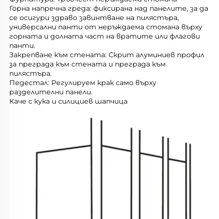
Горна напречна греда: фиксирана над панелите, за да 
се осигури здраво завинтване на пилястъра, 
универсални панти от неръждаема стомана върху 
горната и долната част на вратите или флагови 
панти. 
Закрепване към стената: Скрит алуминиев профил 
за преграда към стената и преграда към 
пилястъра. 
Педестал: Регулируем крак само върху 
разделителни панели. 
Каче с кука и силициев шапчица 