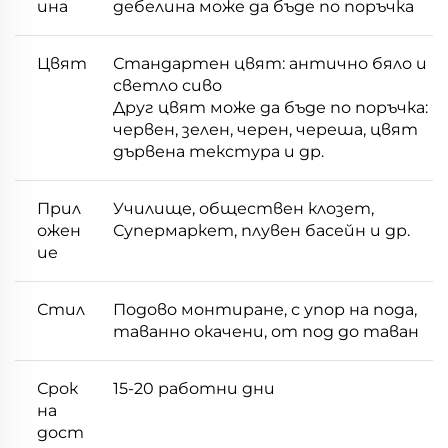
ина
дебелина може да бъде по поръчка
Цвят
Стандартен цвят: антично бяло и
светло сиво
Друг цвят може да бъде по поръчка:
червен, зелен, черен, череша, цвят
дървена текстура и др.
Прил
Училище, обществен клозет,
ожен
Супермаркет, плувен басейн и др.
ие
Стил
Подово монтиране, с упор на пода,
таванно окачени, от под до таван
Срок
15-20 работни дни
на
дост