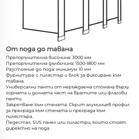
От пода до тавана 
Препоръчителна височина: 3000 мм 
Препоръчителна дълбочина: 1500-1800 мм 
Разстояние до пода: минимум 10 мм 
Фурнитура: с пилястър и блок за фиксиране към 
тавана. 
Универсални панти от неръждаема стомана върху 
горната и долната част на вратите или флагови 
панти. 
Закрепване към стената: Скрит алуминиев профил 
за преграда към стената и преграда към 
пилястъра. 
Педестал: SUS панел или пиластри, които стоят 
директно на пода 