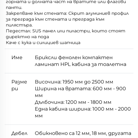
горната и долната част на вратите или флагови 
панти. 
Закрепване към стената: Скрит алуминиев профил 
за преграда към стената и преграда към 
пилястъра. 
Педестал: SUS панел или пиластри, които стоят 
директно на пода 
Каче с кука и силициев шапчица 
Име
Бриксли фенолен компактен
ламинат HPL кабина за тоалетна
Разме
Височина: 1950 мм до 2500 мм
ри
Ширина на вратата: 600 мм - 900
мм
Дълбочина: 1200 мм - 1800 мм
Една кабина ширина: 1000 мм - 2000
мм
Дебел
Обикновено са 12 мм, 18 мм, другата