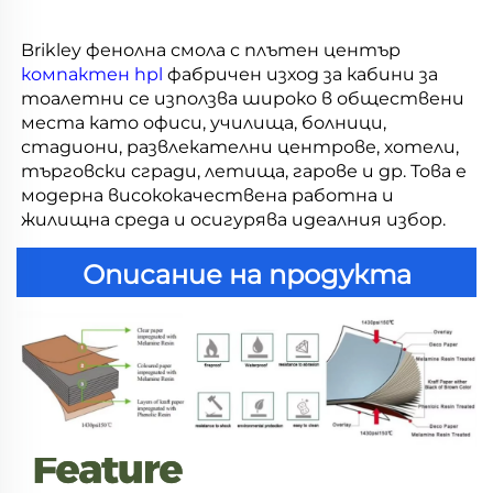
Brikley фенолна смола с плътен център 
компактен hpl 
фабричен изход за кабини за 
тоалетни се използва широко в обществени 
места като офиси, училища, болници, 
стадиони, развлекателни центрове, хотели, 
търговски сгради, летища, гарове и др. Това е 
модерна висококачествена работна и 
жилищна среда и осигурява идеалния избор. 
Описание на продукта