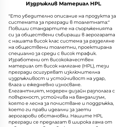
Издръжлив Материал HPL
"Ето убедително описание на продукта за
системата за прегради в тоалетната:"
Повиши стандартите на съоръженията
си за обществени събиращи в аерогарата
с нашата висок клас система за разделяне
на обществени тоалетни, проектирана
специално за среди с висок трафик.
Изработени от висококачествен
материал от висок налягане (HPL), тези
прегради осигуряват изключителна
издръжливост и устойчивост на удар,
влага и ежедневно износване.
Елегантният, модерен дизайн разполага с
повърхност, устойчива на вандализъм,
която е лесна за почистване и поддръжка,
което ги прави идеални за заети
аерогарови обстановки. Нашите HPL
прегради се предлагат в широка гама от