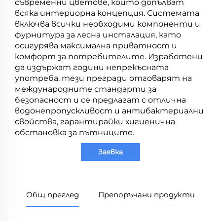
съвременни цветове, които допълват
всяка интериорна концепция. Системата
включва всички необходими компоненти и
фурнитура за лесна инсталация, като
осигурява максимална приватност и
комфорт за потребителите. Изработени
да издържат години непрекъсната
употреба, тези прегради отговарят на
международните стандарти за
безопасност и се предлагат с отлична
водонепропускливост и антибактериални
свойства, гарантирайки хигиенична
обстановка за пътниците.
Заявка
Общ преглед
Препоръчани продукти