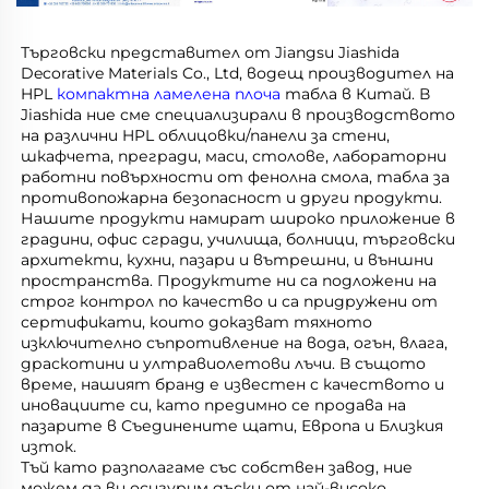
Търговски представител от Jiangsu Jiashida 
Decorative Materials Co., Ltd, водещ производител на 
HPL 
компактна ламелена плоча 
табла в Китай. В 
Jiashida ние сме специализирали в производството 
на различни HPL облицовки/панели за стени, 
шкафчета, прегради, маси, столове, лабораторни 
работни повърхности от фенолна смола, табла за 
противопожарна безопасност и други продукти. 
Нашите продукти намират широко приложение в 
градини, офис сгради, училища, болници, търговски 
архитекти, кухни, пазари и вътрешни, и външни 
пространства. Продуктите ни са подложени на 
строг контрол по качество и са придружени от 
сертификати, които доказват тяхното 
изключително съпротивление на вода, огън, влага, 
драскотини и ултравиолетови лъчи. В същото 
време, нашият бранд е известен с качеството и 
иновациите си, като предимно се продава на 
пазарите в Съединените щати, Европа и Близкия 
изток. 
Тъй като разполагаме със собствен завод, ние 
можем да ви осигурим дъски от най-високо 