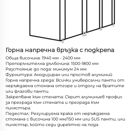
Горна напречна връзка с подкрепа 
Обща височина: 1940 мм - 2400 мм 
Препоръчителна дълбочина: 1500-1800 мм 
Разстояние до пода: минимум 24 мм 
Фурнитура: Анодизиран или пръстов алуминий 
Горна напречна греда: Всички универсални панти от 
неръждаема стомана отгоре и отдолу на вратите 
или флагови панти. 
Закрепване към стената: Скрит алуминиев профил 
за преграда към стената и преграда към 
пилястъра. 
Педестал: Регулируема крака от неръждаема 
стомана с височина 100 мм/150 мм или SUS панти, или 
пилястър, който седи директно на пода 