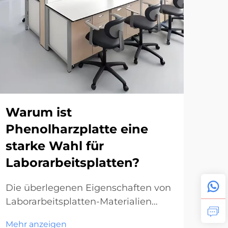
Warum ist
We
Phenolharzplatte eine
ar
starke Wahl für
Vo
Laborarbeitsplatten?
Au
mo
Die überlegenen Eigenschaften von
Laborarbeitsplatten-Materialien
Rev
verstehen Wenn es darum geht,
Arc
Mehr anzeigen