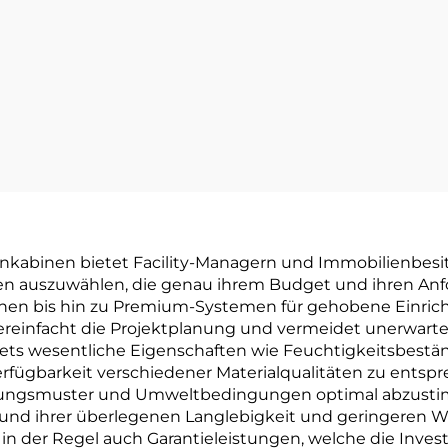
enkabinen bietet Facility-Managern und Immobilienbesitz
ngen auszuwählen, die genau ihrem Budget und ihren A
ationen bis hin zu Premium-Systemen für gehobene Einri
 vereinfacht die Projektplanung und vermeidet unerwa
 stets wesentliche Eigenschaften wie Feuchtigkeitsbestä
 Verfügbarkeit verschiedener Materialqualitäten zu ents
tzungsmuster und Umweltbedingungen optimal abzusti
rund ihrer überlegenen Langlebigkeit und geringeren Wa
t in der Regel auch Garantieleistungen, welche die Inve