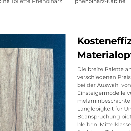
ine Toilette Phenolharz
phenolharz-Kabine
Kosteneffi
Materialop
Die breite Palette a
verschiedenen Preisk
bei der Auswahl von
Einsteigermodelle v
melaminbeschichtet
Langlebigkeit für U
Beanspruchung biete
bleiben. Mittelklas