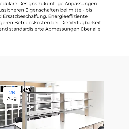
modulare Designs zukünftige Anpassungen
sicheren Eigenschaften bei mittel- bis
 Ersatzbeschaffung. Energieeffiziente
ren Betriebskosten bei. Die Verfügbarkeit
end standardisierte Abmessungen über alle
28
11
Aug
Se