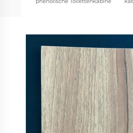
phenolische Toilettenkabine
kab