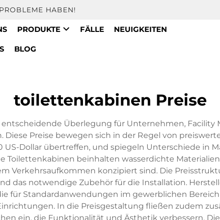
E PROBLEME HABEN!
NS
PRODUKTE
FÄLLE
NEUIGKEITEN
S
BLOG
toilettenkabinen Preise
ine entscheidende Überlegung für Unternehmen, Facility
Diese Preise bewegen sich in der Regel von preiswerte
US-Dollar übertreffen, und spiegeln Unterschiede in M
Toilettenkabinen beinhalten wasserdichte Materialien,
 Verkehrsaufkommen konzipiert sind. Die Preisstruktur
d das notwendige Zubehör für die Installation. Herstel
die für Standardanwendungen im gewerblichen Bereich g
nrichtungen. In die Preisgestaltung fließen zudem zusä
chen ein, die Funktionalität und Ästhetik verbessern. Di