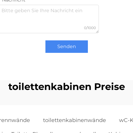
0/1000
Senden
toilettenkabinen Preise
Trennwände
toilettenkabinenwände
wC-K