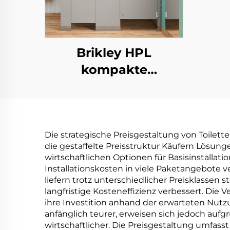
Brikley HPL
kompakte
Toilettenkabine
Trennwand
kompaktes
Die strategische Preisgestaltung von Toilett
Laminatmaterial für
die gestaffelte Preisstruktur Käufern Lösu
Möbel- und
wirtschaftlichen Optionen für Basisinstall
Installationskosten in viele Paketangebote
Hoteldesign
liefern trotz unterschiedlicher Preisklassen
Anwendungen
langfristige Kosteneffizienz verbessert. Die
ihre Investition anhand der erwarteten Nu
günstiger Preis
anfänglich teurer, erweisen sich jedoch aufg
wirtschaftlicher. Die Preisgestaltung umfass