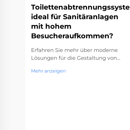
Toilettenabtrennungssyst
ideal für Sanitäranlagen
mit hohem
Besucheraufkommen?
Erfahren Sie mehr über moderne
Lösungen für die Gestaltung von
Toilettenräumen in
Mehr anzeigen
Hochfrequenzbereichen. Die
Planung von Gewerbetoiletten hat
sich im Laufe der Jahre stark
weiterentwickelt.
Toilettenkabinensysteme sind
mittlerweile ein entscheidender
Bestandteil in Einrichtungen mit
hohem Besucheraufkommen. Von