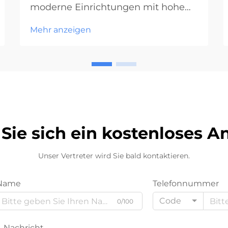
moderne Einrichtungen mit hohem
Besucheraufkommen In der
Mehr anzeigen
heutigen schnellen Umgebung
benötigen Einrichtungen mit
hohem Verkehrsaufkommen
Speicherlösungen, die dem
ständigen Gebrauch standhalten
können, ohne ihre ästhetische
Wirkung zu verlieren. Die...
Sie sich ein kostenloses 
Unser Vertreter wird Sie bald kontaktieren.
Name
Telefonnummer
Code
0/100
Nachricht