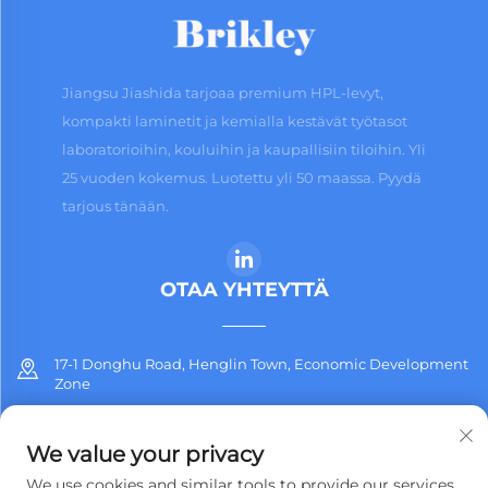
Jiangsu Jiashida tarjoaa premium HPL-levyt,
kompakti laminetit ja kemialla kestävät työtasot
laboratorioihin, kouluihin ja kaupallisiin tiloihin. Yli
25 vuoden kokemus. Luotettu yli 50 maassa. Pyydä
tarjous tänään.
OTAA YHTEYTTÄ
17-1 Donghu Road, Henglin Town, Economic Development
Zone
+86-13912311254
We value your privacy
[email protected]
We use cookies and similar tools to provide our services.