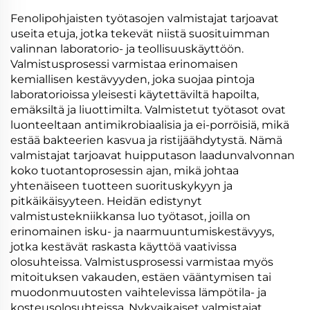
Fenolipohjaisten työtasojen valmistajat tarjoavat
useita etuja, jotka tekevät niistä suosituimman
valinnan laboratorio- ja teollisuuskäyttöön.
Valmistusprosessi varmistaa erinomaisen
kemiallisen kestävyyden, joka suojaa pintoja
laboratorioissa yleisesti käytettäviltä hapoilta,
emäksiltä ja liuottimilta. Valmistetut työtasot ovat
luonteeltaan antimikrobiaalisia ja ei-porröisiä, mikä
estää bakteerien kasvua ja ristijäähdytystä. Nämä
valmistajat tarjoavat huipputason laadunvalvonnan
koko tuotantoprosessin ajan, mikä johtaa
yhtenäiseen tuotteen suorituskykyyn ja
pitkäikäisyyteen. Heidän edistynyt
valmistustekniikkansa luo työtasot, joilla on
erinomainen isku- ja naarmuuntumiskestävyys,
jotka kestävät raskasta käyttöä vaativissa
olosuhteissa. Valmistusprosessi varmistaa myös
mitoituksen vakauden, estäen vääntymisen tai
muodonmuutosten vaihtelevissa lämpötila- ja
kosteusolosuhteissa. Nykyaikaiset valmistajat