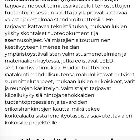
tarjoavat nopeat toimitusaikataulut tehostettujen
tuotantoprosessien kautta ja ylläpitävät kattavaa
varastojärjestelmää standardituotteisiin. He
tarjoavat kattavaa teknistä tukea, mukaan lukien
yksityiskohtaiset tuotedokumentit ja
asennusohjeet. Valmistajien sitoutuminen
kestävyyteen ilmenee heidän
ympäristöystävällisten valmistusmenetelmien ja
materiaalien käytössä, jotka edistävät LEED-
sertifiointivaatimuksia. Heidän tuotteiden
räätälöintimahdollisuutensa mahdollistavat erityiset
suunnittelutarpeet, mukaan lukien erikoiskoot, värit
ja reunojen käsittelyn. Valmistajat tarjoavat
kilpailukykyisiä hintoja tehokkaiden
tuotantoprosessien ja tavaroiden
erikoishankintojen kautta, mikä tekee
korkealaatuisista fenolityötasoista saavutettavia eri
kokoisille projekteille.