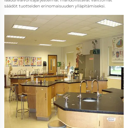
laadunvalvontajärjestelmät mahdollistavat välittömät
säädöt tuotteiden erinomaisuuden ylläpitämiseksi.