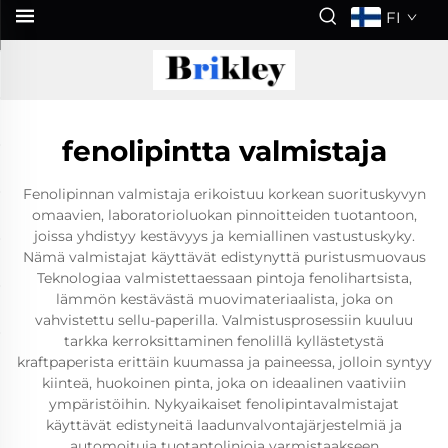
FI
fenolipintta valmistaja
Fenolipinnan valmistaja erikoistuu korkean suorituskyvyn
omaavien, laboratorioluokan pinnoitteiden tuotantoon,
joissa yhdistyy kestävyys ja kemiallinen vastustuskyky.
Nämä valmistajat käyttävät edistynyttä puristusmuovaus
Teknologiaa valmistettaessaan pintoja fenolihartsista,
lämmön kestävästä muovimateriaalista, joka on
vahvistettu sellu-paperilla. Valmistusprosessiin kuuluu
tarkka kerroksittaminen fenolillä kyllästetystä
kraftpaperista erittäin kuumassa ja paineessa, jolloin syntyy
kiinteä, huokoinen pinta, joka on ideaalinen vaativiin
ympäristöihin. Nykyaikaiset fenolipintavalmistajat
käyttävät edistyneitä laadunvalvontajärjestelmiä ja
automoituja tuotantolinjoja varmistaakseen