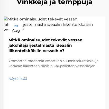
Vinkkejä ja temppuja
28
Aug
Mitkä ominaisuudet tekevät vessan
jakohilajärjestelmästä ideaalin
liikenteikkäisiin vessoihin?
Ymmärtää modernia vessatilan suunnitteluratkaisuja
korkean liikenteen tiloihin Kaupallisten vessatilojen
suunnittelu on kehittynyt merkittävästi vuosien
varrella, ja vessakoppijärjestelmät ovat nousseet
Näytä lisää
tärkeäksi komponentiksi korkean liikenteen tiloissa.
Lentokentistä alkaen...