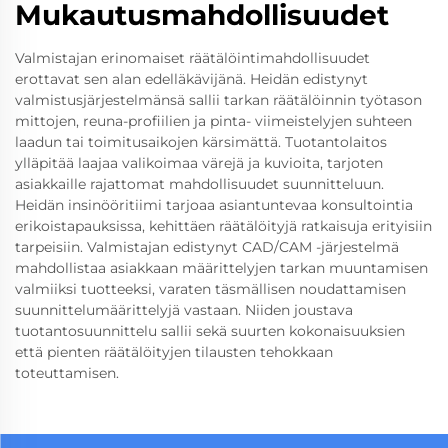
Mukautusmahdollisuudet
Valmistajan erinomaiset räätälöintimahdollisuudet
erottavat sen alan edelläkävijänä. Heidän edistynyt
valmistusjärjestelmänsä sallii tarkan räätälöinnin työtason
mittojen, reuna-profiilien ja pinta- viimeistelyjen suhteen
laadun tai toimitusaikojen kärsimättä. Tuotantolaitos
ylläpitää laajaa valikoimaa värejä ja kuvioita, tarjoten
asiakkaille rajattomat mahdollisuudet suunnitteluun.
Heidän insinööritiimi tarjoaa asiantuntevaa konsultointia
erikoistapauksissa, kehittäen räätälöityjä ratkaisuja erityisiin
tarpeisiin. Valmistajan edistynyt CAD/CAM -järjestelmä
mahdollistaa asiakkaan määrittelyjen tarkan muuntamisen
valmiiksi tuotteeksi, varaten täsmällisen noudattamisen
suunnittelumäärittelyjä vastaan. Niiden joustava
tuotantosuunnittelu sallii sekä suurten kokonaisuuksien
että pienten räätälöityjen tilausten tehokkaan
toteuttamisen.