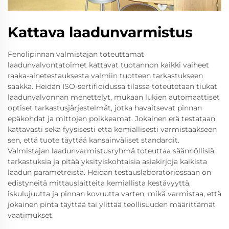
Kattava laadunvarmistus
Fenolipinnan valmistajan toteuttamat
laadunvalvontatoimet kattavat tuotannon kaikki vaiheet
raaka-ainetestauksesta valmiin tuotteen tarkastukseen
saakka. Heidän ISO-sertifioidussa tilassa toteutetaan tiukat
laadunvalvonnan menettelyt, mukaan lukien automaattiset
optiset tarkastusjärjestelmät, jotka havaitsevat pinnan
epäkohdat ja mittojen poikkeamat. Jokainen erä testataan
kattavasti sekä fyysisesti että kemiallisesti varmistaakseen
sen, että tuote täyttää kansainväliset standardit.
Valmistajan laadunvarmistusryhmä toteuttaa säännöllisiä
tarkastuksia ja pitää yksityiskohtaisia asiakirjoja kaikista
laadun parametreistä. Heidän testauslaboratoriossaan on
edistyneitä mittauslaitteita kemiallista kestävyyttä,
iskulujuutta ja pinnan kovuutta varten, mikä varmistaa, että
jokainen pinta täyttää tai ylittää teollisuuden määrittämät
vaatimukset.