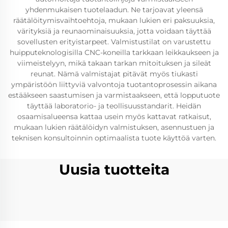
yhdenmukaisen tuotelaadun. Ne tarjoavat yleensä
räätälöitymisvaihtoehtoja, mukaan lukien eri paksuuksia,
värityksiä ja reunaominaisuuksia, jotta voidaan täyttää
sovellusten erityistarpeet. Valmistustilat on varustettu
huipputeknologisilla CNC-koneilla tarkkaan leikkaukseen ja
viimeistelyyn, mikä takaan tarkan mitoituksen ja sileät
reunat. Nämä valmistajat pitävät myös tiukasti
ympäristöön liittyviä valvontoja tuotantoprosessin aikana
estääkseen saastumisen ja varmistaakseen, että lopputuote
täyttää laboratorio- ja teollisuusstandarit. Heidän
osaamisalueensa kattaa usein myös kattavat ratkaisut,
mukaan lukien räätälöidyn valmistuksen, asennustuen ja
teknisen konsultoinnin optimaalista tuote käyttöä varten.
Uusia tuotteita