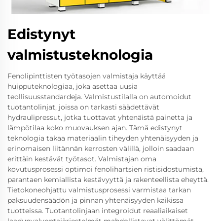
Edistynyt
valmistusteknologia
Fenolipinttisten työtasojen valmistaja käyttää
huipputeknologiaa, joka asettaa uusia
teollisuusstandardeja. Valmistustilalla on automoidut
tuotantolinjat, joissa on tarkasti säädettävät
hydraulipressut, jotka tuottavat yhtenäistä painetta ja
lämpötilaa koko muovauksen ajan. Tämä edistynyt
teknologia takaa materiaalin tiheyden yhtenäisyyden ja
erinomaisen liitännän kerrosten välillä, jolloin saadaan
erittäin kestävät työtasot. Valmistajan oma
kovutusprosessi optimoi fenolihartsien ristisidostumista,
parantaen kemiallista kestävyyttä ja rakenteellista eheyttä.
Tietokoneohjattu valmistusprosessi varmistaa tarkan
paksuudensäädön ja pinnan yhtenäisyyden kaikissa
tuotteissa. Tuotantolinjaan integroidut reaaliaikaiset