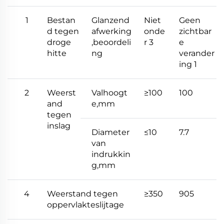
1
Bestan
Glanzend
Niet
Geen
d tegen
afwerking
onde
zichtbar
droge
,beoordeli
r 3
e
hitte
ng
verander
ing 1
2
Weerst
Valhoogt
≥100
100
and
e,mm
tegen
inslag
Diameter
≤10
7.7
van
indrukkin
g,mm
4
Weerstand tegen
≥350
905
oppervlakteslijtage