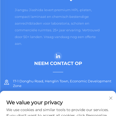
Jiangsu Jiashida levert premium HPL-platen,
compact laminaat en chemisch bestendige
aanrechtbladen voor laboratoria, scholen en
commerciële ruimtes. 25+ jaar ervaring. Vertrouwd
door 50+ landen. Vraag vandaag nog een offerte
aan.
NEEM CONTACT OP
17-1 Donghu Road, Henglin Town, Economic Development
Zone
+86-13912311254
We value your privacy
[email protected]
We use cookies and similar tools to provide our services.
If you don't want to accept all cookies, click Personalize